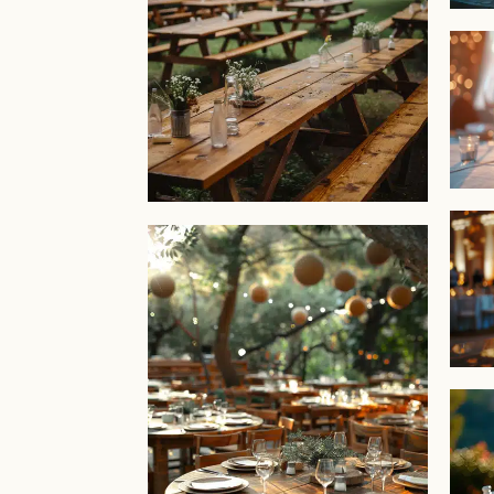
Vou
P
Vous
tout
Bonn