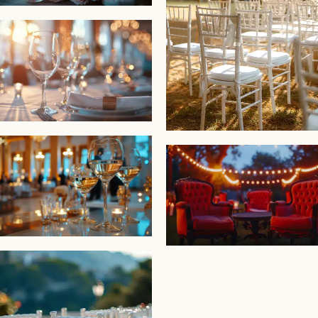

s êtes un nouveau client ?
rofitez de 15% de remise
 organisez un événement et cherchez du matériel de qualité en
e simplicité ?
e nouvelle ! En tant que nouveau client,
bénéficiez d’une remi