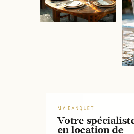
exc
N
N
N
MY BANQUET
Votre spécialist
en location de