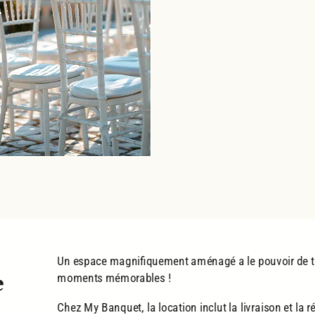
lusive de 15%
sur votre première commande.
Large choix de matériel pour tous types d’événements
Une offre sur mesure adaptée à vos besoins
Service clé en main pour une organisation sans stress
Profitez de votre remise
Un espace magnifiquement aménagé a le pouvoir de 
e
moments mémorables !
Chez My Banquet, la location inclut la livraison et la r